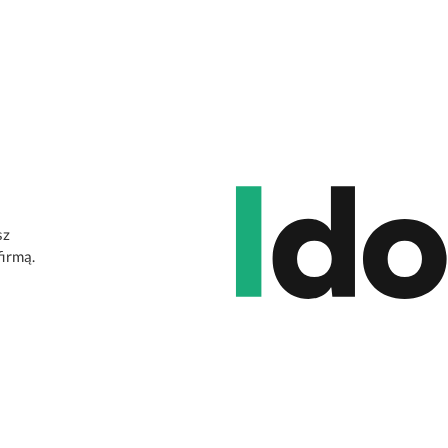
sz
firmą.